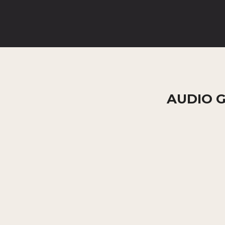
Home
About
Servicios
What we do
P
AUDIO 