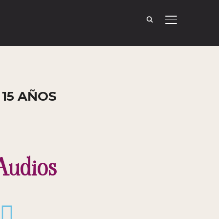
TOGGLE SID
15 AÑOS
Audios